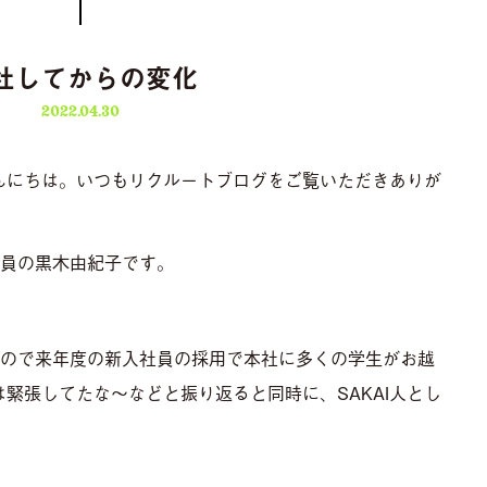
社してからの変化
2022.04.30
んにちは。いつもリクルートブログをご覧いただきありが
入社員の黒木由紀子です。
もので来年度の新入社員の採用で本社に多くの学生がお越
緊張してたな～などと振り返ると同時に、SAKAI人とし
。