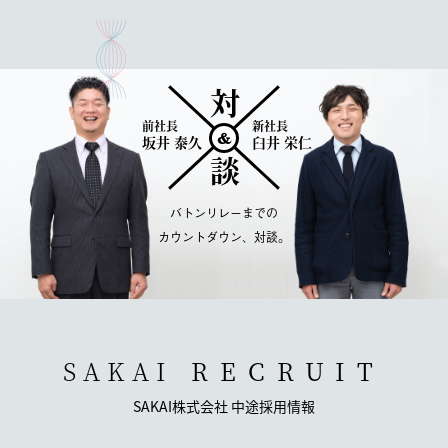
対 談
前社長
新社長
&
坂井 泰久
臼井 栄仁
バトンリレーまでの
カウントダウン、対談。
SAKAI
RECRUIT
SAKAI株式会社 中途採用情報